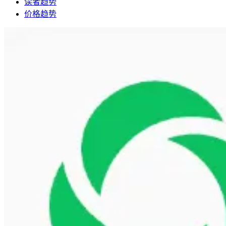
读者趋势
价格趋势