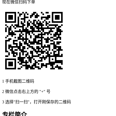
现在
微信扫码
下单
1
手机截图二维码
2
微信点击右上方的 "+" 号
3
选择"扫一扫"，打开刚保存的二维码
专栏简介