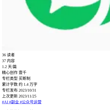
36
读者
37
内容
1.2
天/篇
精心创作
壹千
专栏类型
买断制
累计字数
约 1.4 万字
专栏发布
2023/10/31
上次更新
2023/11/25
#AI
#副业
#公众号运营