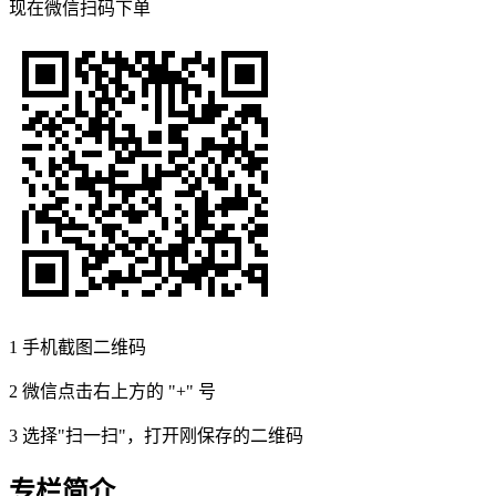
现在
微信扫码
下单
1
手机截图二维码
2
微信点击右上方的 "+" 号
3
选择"扫一扫"，打开刚保存的二维码
专栏简介