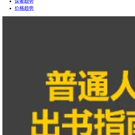
读者趋势
价格趋势