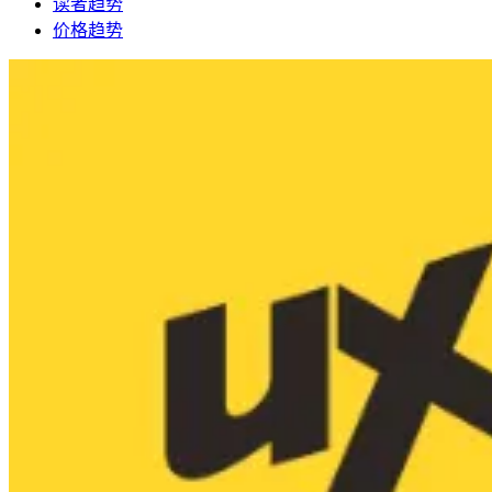
读者趋势
价格趋势