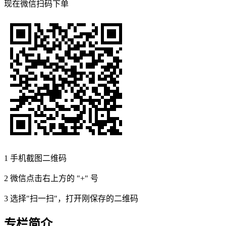
现在
微信扫码
下单
1
手机截图二维码
2
微信点击右上方的 "+" 号
3
选择"扫一扫"，打开刚保存的二维码
专栏简介