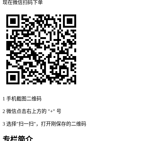
现在
微信扫码
下单
1
手机截图二维码
2
微信点击右上方的 "+" 号
3
选择"扫一扫"，打开刚保存的二维码
专栏简介