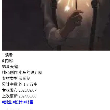
1
读者
6
内容
55.6
天/篇
精心创作
小鱼的设计圈
专栏类型
买断制
累计字数
约 1.8 万字
专栏发布
2023/09/07
上次更新
2024/08/06
#副业
#设计
#财富