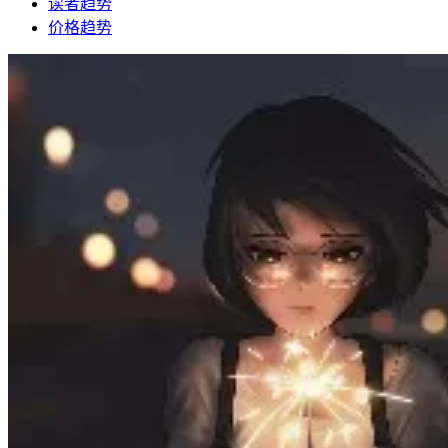
读者趋势
价格趋势