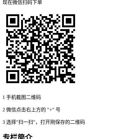
现在
微信扫码
下单
1
手机截图二维码
2
微信点击右上方的 "+" 号
3
选择"扫一扫"，打开刚保存的二维码
专栏简介