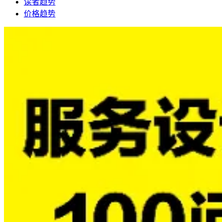
读者趋势
价格趋势