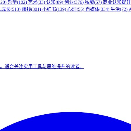
20)
哲学(102)
艺术(33)
认知(89)
创业(376)
私域(57)
商业认知提升(
成长(513)
赚钱(301)
小红书(139)
心理(55)
自媒体(334)
生活(72)
A
。适合关注实用工具与思维提升的读者。