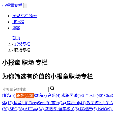
小报童
专栏
发现专栏
New
排行榜
博客
首页
/
发现专栏
/
职场专栏
小报童 职场 专栏
为你筛选有价值的小报童职场专栏
精选(⭐)
职场(226)
微信(8)
音乐(4)
求职面试(53)
个人IP(40)
Chat
体(12)
抖音(10)
DeepSeek(9)
旅行(24)
提示词(41)
数字游民(13)
A
(30)
SEO(88)
AI工具(34)
减肥(5)
留学移民(6)
房地产(5)
Web3(9)