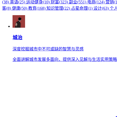
(38)
英语(25)
运动健身(10)
财富(323)
副业(551)
电商(124)
营销(1
客(8)
健康(50)
教育(168)
知识管理(22)
占星命理(1)
设计(63)
个人
城治
深度挖掘城市中不可或缺的智慧与灵感
全面讲解城市发展多面向，提供深入见解与生活实用策略