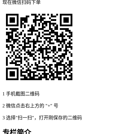
现在
微信扫码
下单
1
手机截图二维码
2
微信点击右上方的 "+" 号
3
选择"扫一扫"，打开刚保存的二维码
专栏简介