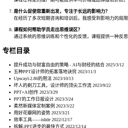
是什么促使您重新出发，专注于长远的影响力？
在经历了多次短期咨询和培训后，我感受到影响力的局限
课程如何帮助学员走出思维误区？
通过系统的思维训练和个性化的反馈，课程提供一种反思
专栏目录
提升成功与财富自由的策略 - AI与财经的结合
2025/3/12
五种PPT设计师的拓客落地诀窍
2023/11/3
Upscayl-2.86的用法
2023/10/13
坏人的剃刀工具，设计师的顶尖工作流
2023/9/22
PPT+AI创作
2023/3/29
PPT的工作日报设计
2023/3/24
柔然新媒体定制案例
2023/3/22
用好花瓣网的姿势
2023/3/21
效率工具——islide
2022/12/17
拆解-PPT进步的最快方式
2022/12/14