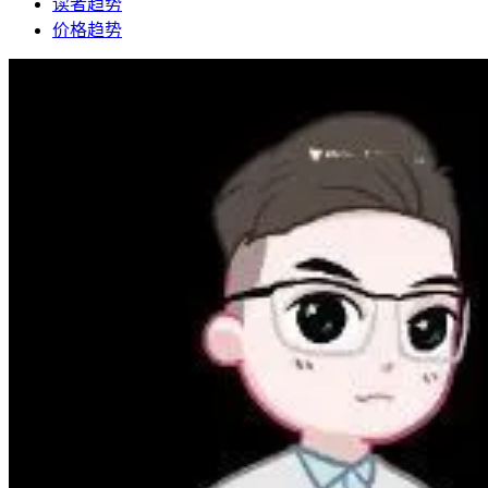
读者趋势
价格趋势