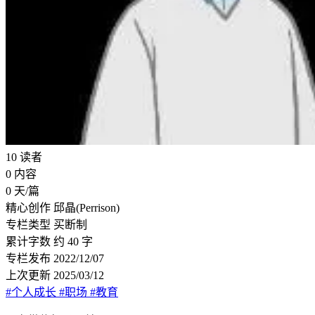
10
读者
0
内容
0
天/篇
精心创作
邱晶(Perrison)
专栏类型
买断制
累计字数
约 40 字
专栏发布
2022/12/07
上次更新
2025/03/12
#个人成长
#职场
#教育