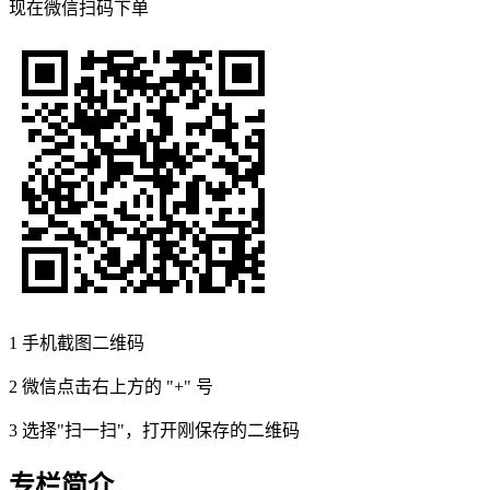
现在
微信扫码
下单
1
手机截图二维码
2
微信点击右上方的 "+" 号
3
选择"扫一扫"，打开刚保存的二维码
专栏简介