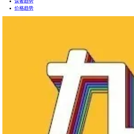
读者趋势
价格趋势