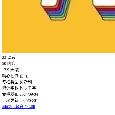
23
读者
50
内容
13.9
天/篇
精心创作
初九
专栏类型
买断制
累计字数
约 5 千字
专栏发布
2024/09/04
上次更新
2025/03/01
#职场
#教育
#心理