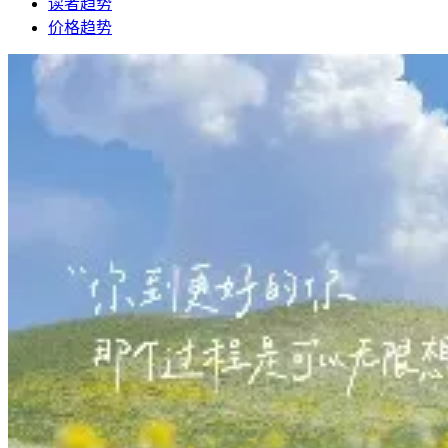
读者趋势
价格趋势