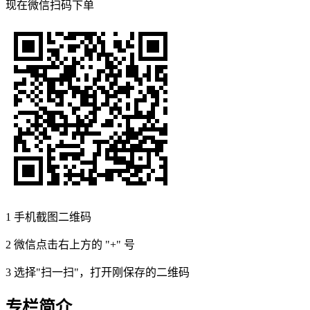
现在
微信扫码
下单
1
手机截图二维码
2
微信点击右上方的 "+" 号
3
选择"扫一扫"，打开刚保存的二维码
专栏简介