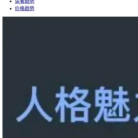
读者趋势
价格趋势