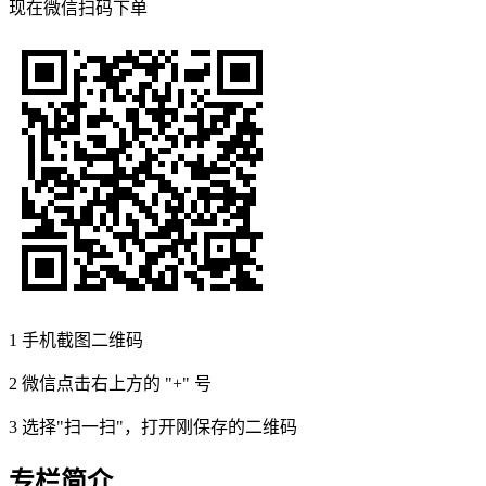
现在
微信扫码
下单
1
手机截图二维码
2
微信点击右上方的 "+" 号
3
选择"扫一扫"，打开刚保存的二维码
专栏简介