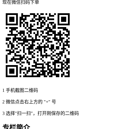
现在
微信扫码
下单
1
手机截图二维码
2
微信点击右上方的 "+" 号
3
选择"扫一扫"，打开刚保存的二维码
专栏简介