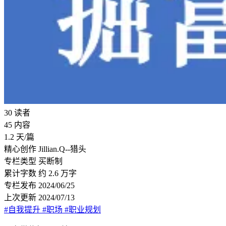
30
读者
45
内容
1.2
天/篇
精心创作
Jillian.Q--猎头
专栏类型
买断制
累计字数
约 2.6 万字
专栏发布
2024/06/25
上次更新
2024/07/13
#自我提升
#职场
#职业规划