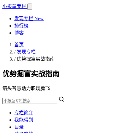
小报童
专栏
发现专栏
New
排行榜
博客
首页
/
发现专栏
/
优势掘富实战指南
优势掘富实战指南
猎头智慧助力职场腾飞
专栏简介
我能得到
目录