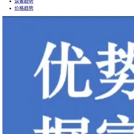
读者趋势
价格趋势