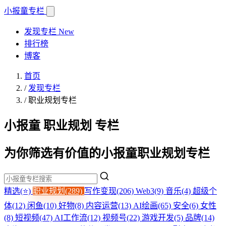
小报童
专栏
发现专栏
New
排行榜
博客
首页
/
发现专栏
/
职业规划专栏
小报童 职业规划 专栏
为你筛选有价值的小报童职业规划专栏
精选(⭐)
职业规划(289)
写作变现(206)
Web3(9)
音乐(4)
超级个
体(12)
闲鱼(10)
好物(8)
内容运营(13)
AI绘画(65)
安全(6)
女性
(8)
短视频(47)
AI工作流(12)
视频号(22)
游戏开发(5)
品牌(14)