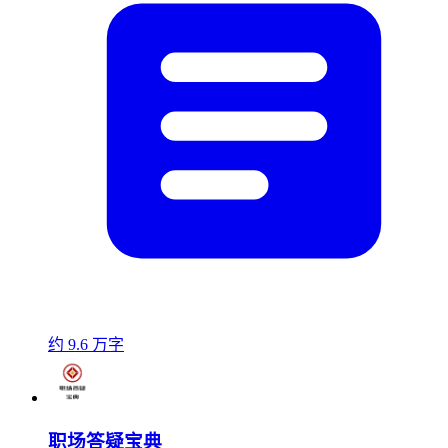
约 9.6 万字
职场答疑宝典