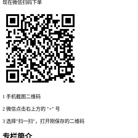
现在
微信扫码
下单
1
手机截图二维码
2
微信点击右上方的 "+" 号
3
选择"扫一扫"，打开刚保存的二维码
专栏简介