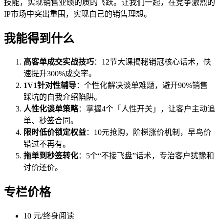
技能，实现销售业绩的质的飞跃。让我们一起，在竞争激烈的
IP市场中突出重围，实现自己的销售理想。
我能得到什么
高客单成交实战技巧
：12节大课揭秘销冠核心话术，快
速提升300%成交率。
1V1针对性辅导
：个性化解决谈单难题，避开90%销售
踩坑的自我介绍陷阱。
人性化谈单策略
：掌握4个「人性开关」，让客户主动追
单、秒签合同。
限时低价锁定权益
：10元抢购，阶梯涨价机制，早鸟价
错过不再有。
拖单到秒签转化
：5个“不接飞盘”话术，专治客户犹豫和
讨价还价。
专栏价格
10 元/终身阅读