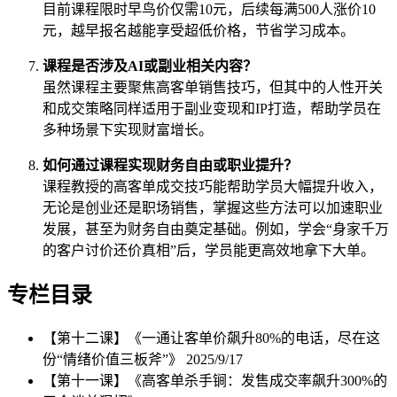
目前课程限时早鸟价仅需10元，后续每满500人涨价10
元，越早报名越能享受超低价格，节省学习成本。
课程是否涉及AI或副业相关内容？
虽然课程主要聚焦高客单销售技巧，但其中的人性开关
和成交策略同样适用于副业变现和IP打造，帮助学员在
多种场景下实现财富增长。
如何通过课程实现财务自由或职业提升？
课程教授的高客单成交技巧能帮助学员大幅提升收入，
无论是创业还是职场销售，掌握这些方法可以加速职业
发展，甚至为财务自由奠定基础。例如，学会“身家千万
的客户讨价还价真相”后，学员能更高效地拿下大单。
专栏目录
【第十二课】《一通让客单价飙升80%的电话，尽在这
份“情绪价值三板斧”》
2025/9/17
【第十一课】《高客单杀手锏：发售成交率飙升300%的