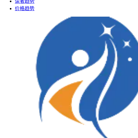
读者趋势
价格趋势