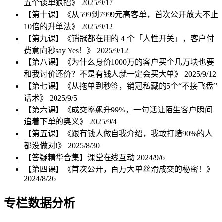
五个谈单狠招》
2025/9/17
【第十课】《从599到7999元高客单，首次公开放大不止
10倍的升单法》
2025/9/12
【第九课】《销冠都在用的 4 个「人性开关」，客户付
费意向秒say Yes！》
2025/9/12
【第八课】《为什么身价1000万的客户买个几万块也要
和我讨价还价？不是有钱人就一定会买大单》
2025/9/12
【第七课】《从拖单到秒签，销冠私藏的5个“不接飞盘”
话术》
2025/9/5
【第六课】《成交率飙升99%，一句话让陌生客户瞬间
追着下单的奥义》
2025/9/4
【第五课】《跟有钱人做自我介绍，我敢打赌90%的人
都没做对!》
2025/8/30
【答疑精华合集】课堂在线互动
2024/9/6
【第四课】《首次公开，百万大单丝滑成交的秘密！》
2024/8/26
专栏数据分析