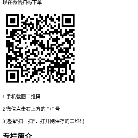
现在
微信扫码
下单
1
手机截图二维码
2
微信点击右上方的 "+" 号
3
选择"扫一扫"，打开刚保存的二维码
专栏简介