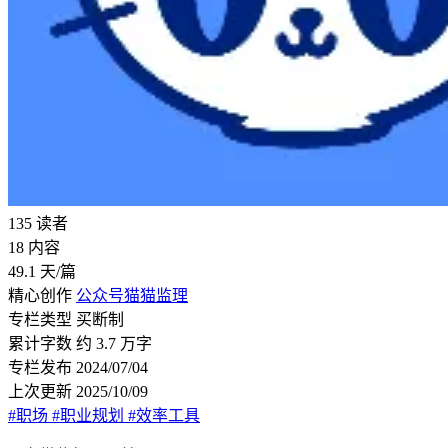
135
读者
18
内容
49.1
天/篇
精心创作
公众号猫猫监理
专栏类型
买断制
累计字数
约 3.7 万字
专栏发布
2024/07/04
上次更新
2025/10/09
#职场
#职业规划
#效率工具