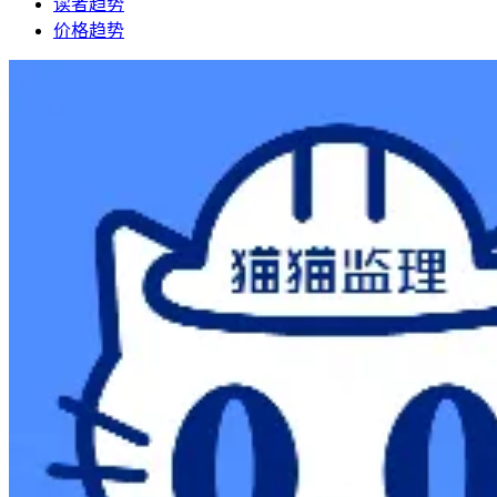
读者趋势
价格趋势