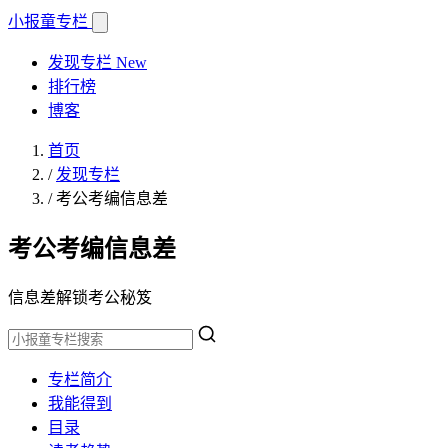
小报童
专栏
发现专栏
New
排行榜
博客
首页
/
发现专栏
/
考公考编信息差
考公考编信息差
信息差解锁考公秘笈
专栏简介
我能得到
目录