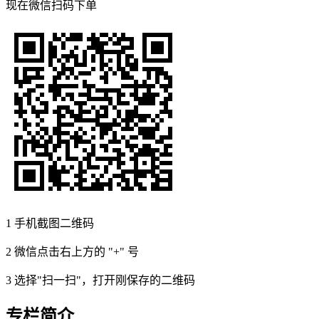
现在
微信扫码
下单
1
手机截图二维码
2
微信点击右上方的 "+" 号
3
选择"扫一扫"，打开刚保存的二维码
专栏简介