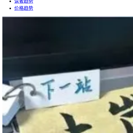
读者趋势
价格趋势