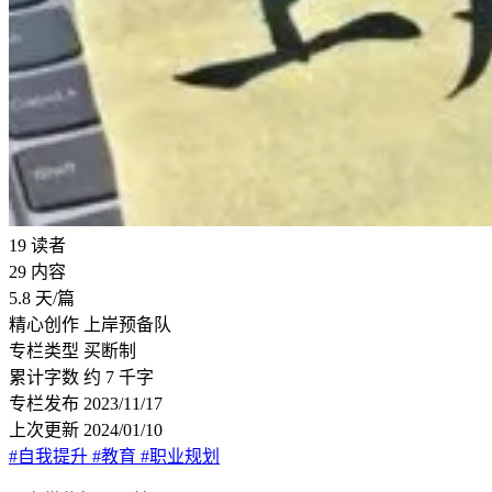
19
读者
29
内容
5.8
天/篇
精心创作
上岸预备队
专栏类型
买断制
累计字数
约 7 千字
专栏发布
2023/11/17
上次更新
2024/01/10
#自我提升
#教育
#职业规划