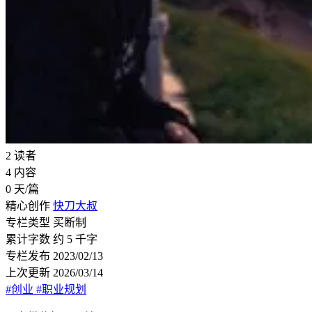
2
读者
4
内容
0
天/篇
精心创作
快刀大叔
专栏类型
买断制
累计字数
约 5 千字
专栏发布
2023/02/13
上次更新
2026/03/14
#创业
#职业规划