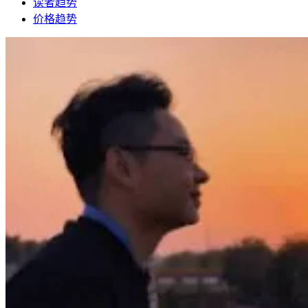
读者趋势
价格趋势