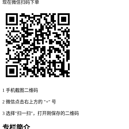
现在
微信扫码
下单
1
手机截图二维码
2
微信点击右上方的 "+" 号
3
选择"扫一扫"，打开刚保存的二维码
专栏简介