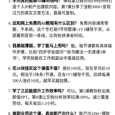
学完真的能靠AI赚到钱吗？
课程重点教你用DeepSeek打
造个人IP和产出爆款内容。第7课分享了涨粉3000+变现
过万的真实文章方法，直接可复制。
这和网上免费的AI教程有什么区别？
免费内容通常零
散、不系统。这个专栏是9节完整课+1V1辅导干货，从
部署到变现一条线，比到处拼凑省时间。
我基础薄弱，学了能马上用吗？
能。每节课都有具体操
作步骤，比如“四步学会提问”“拆书魔法一天速通3本
书”，学完就能在工作和副业中直接应用。
花10块钱买这个课值不值？
原价199元，现在早鸟价10
元。相当于1块多1节课，还含1V1辅导干货。后续每满
500人涨价10元，越早买越划算。
学了之后能提升工作效率吗？
可以。第5课教你秒出高
颜值PPT，第8课让文档分析效率拉满100%。减少重复
劳动，每天省出1-2小时。
做副业用这个课，具体能产出什么？
能产出10W+爆款