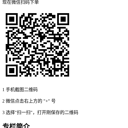
现在
微信扫码
下单
1
手机截图二维码
2
微信点击右上方的 "+" 号
3
选择"扫一扫"，打开刚保存的二维码
专栏简介