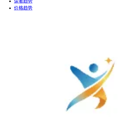
读者趋势
价格趋势