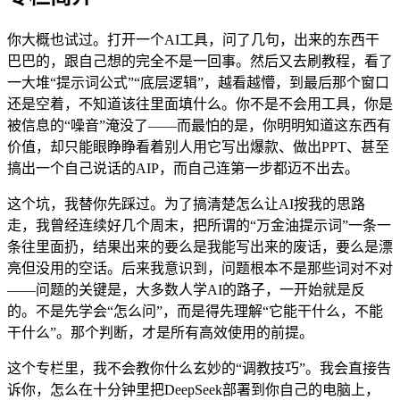
你大概也试过。打开一个AI工具，问了几句，出来的东西干
巴巴的，跟自己想的完全不是一回事。然后又去刷教程，看了
一大堆“提示词公式”“底层逻辑”，越看越懵，到最后那个窗口
还是空着，不知道该往里面填什么。你不是不会用工具，你是
被信息的“噪音”淹没了——而最怕的是，你明明知道这东西有
价值，却只能眼睁睁看着别人用它写出爆款、做出PPT、甚至
搞出一个自己说话的AIP，而自己连第一步都迈不出去。
这个坑，我替你先踩过。为了搞清楚怎么让AI按我的思路
走，我曾经连续好几个周末，把所谓的“万金油提示词”一条一
条往里面扔，结果出来的要么是我能写出来的废话，要么是漂
亮但没用的空话。后来我意识到，问题根本不是那些词对不对
——问题的关键是，大多数人学AI的路子，一开始就是反
的。不是先学会“怎么问”，而是得先理解“它能干什么，不能
干什么”。那个判断，才是所有高效使用的前提。
这个专栏里，我不会教你什么玄妙的“调教技巧”。我会直接告
诉你，怎么在十分钟里把DeepSeek部署到你自己的电脑上，