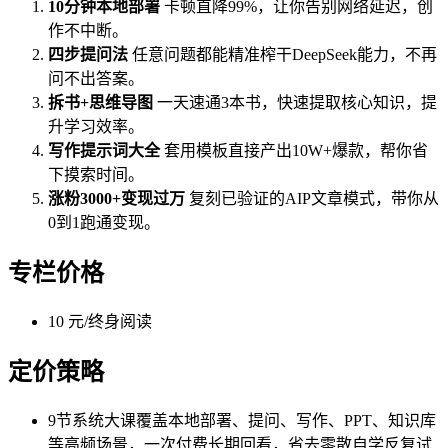
10分钟本地部署
卡顿直降99%，让你告别网络延迟，创
作不中断。
四步提问法
任意问题都能精准榨干DeepSeek能力，不再
问不出答案。
拆书+思维导图
一天速通3本书，快速提取核心知识，提
升学习效率。
写作提示词大全
套用模板直接产出10W+爆款，帮你省
下摸索时间。
涨粉3000+变现过万
复刻已验证的AIP文章模式，带你从
0到1跑通变现。
专栏价格
10 元/终身阅读
定价策略
9节系统大课覆盖本地部署、提问、写作、PPT、知识库
等高频场景，一次付费长期回看，省去零散自学反复试