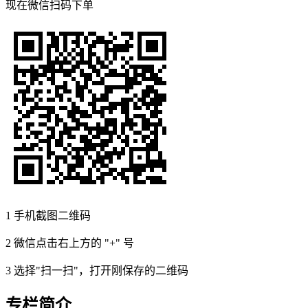
现在
微信扫码
下单
1
手机截图二维码
2
微信点击右上方的 "+" 号
3
选择"扫一扫"，打开刚保存的二维码
专栏简介