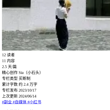
12
读者
11
内容
2.5
天/篇
精心创作
Sia（小石头）
专栏类型
买断制
累计字数
约 2.4 万字
专栏发布
2023/10/17
上次更新
2024/06/14
#副业
#自媒体
#小红书