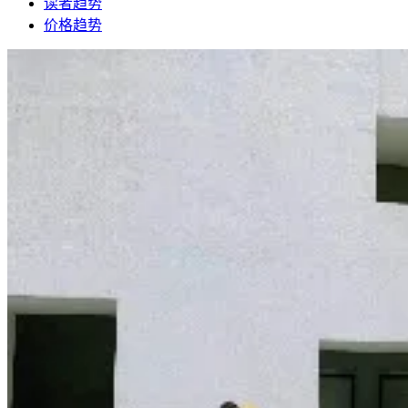
读者趋势
价格趋势