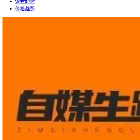
读者趋势
价格趋势