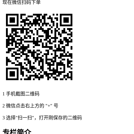
现在
微信扫码
下单
1
手机截图二维码
2
微信点击右上方的 "+" 号
3
选择"扫一扫"，打开刚保存的二维码
专栏简介