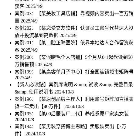
获客
2025/4/9
案例203：【某美妆工具店铺】靠视频内容卖出一百万销
量
2025/4/9
案例202：【某恋爱交友软件】认证员工账号代替达人投
放并投流拿到高数据
2025/4/9
案例201：【某口腔正畸医院】依靠本地达人合作留资获
客
2025/4/9
案例200：【某假睫毛个人店铺】5个月从0-1起盘做到50
万销售额
2025/4/9
案例199：【某高客单月子中心】打全国连锁城市矩阵号
2025/4/9
【新人必读贴】案例库说明 &amp; 试读 &amp; 完整目录
&amp; 使用说明书
2024/10/8
案例196：【某原创品牌主理人】利用账号矩阵加直播卖
货一年卖出【40万件】
2024/10/8
案例195：【某00后服装厂二代】养成系原厂家卖女装
2024/10/8
案例194：【某男装穿搭博主思路】卖服装卖出【7万
件】
2024/10/8