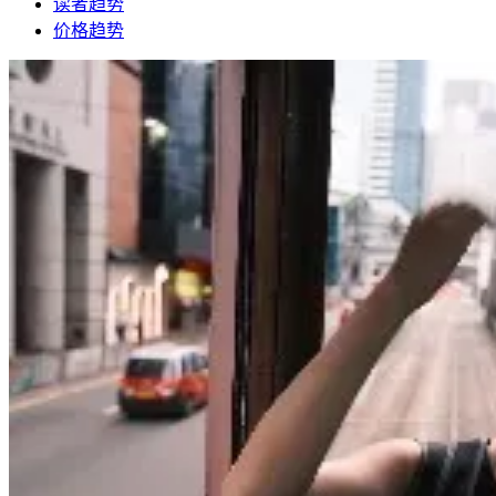
读者趋势
价格趋势