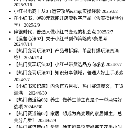
2025/3/16
小红书电商｜从0-1运营攻略&amp;实操经验
2025/3/2
在小红书，0粉0元就能开店卖数字产品（含实操经验分
享）
2025/2/9
碎银时代，普通人做小红书变现的机会点
2025/2/7
【运营心法02】关于小红书创作策略的5条思考
2024/7/14
【热门变现玩法03】产品号拆解，单品打爆玩法真滴
绝！
2024/7/14
【热门变现玩法02】小红书带货选品方向💰💰
2024/7/7
【热门变现玩法01】知识分享领域，普通人好上手💰💰
2024/7/7
【小红书知识库】内含官方月报、热门赛道爆文，干货
满满！
2024/6/30
【热门赛道篇03】养生 | 做养生博主真是个一举两得好
选项
2024/6/30
【热门赛道篇02】家居 | 想成为高变现的家居博主，总
共分几步？
2024/6/29
【热门赛道篇01】母婴 | 确实挺建议宝妈每天花半小时