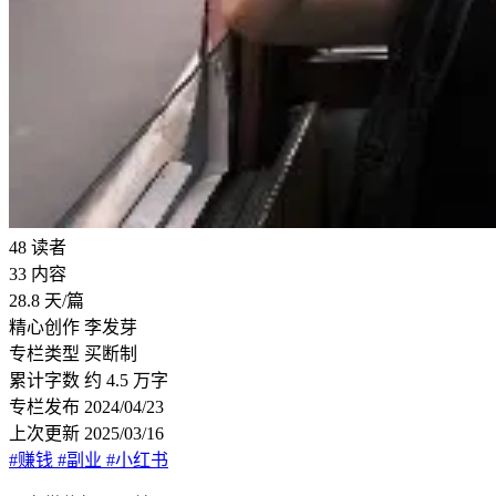
48
读者
33
内容
28.8
天/篇
精心创作
李发芽
专栏类型
买断制
累计字数
约 4.5 万字
专栏发布
2024/04/23
上次更新
2025/03/16
#赚钱
#副业
#小红书