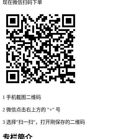
现在
微信扫码
下单
1
手机截图二维码
2
微信点击右上方的 "+" 号
3
选择"扫一扫"，打开刚保存的二维码
专栏简介