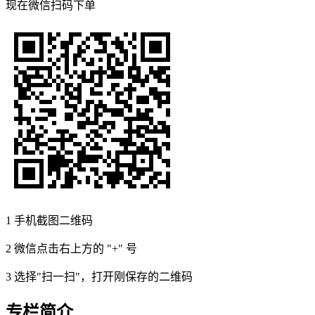
现在
微信扫码
下单
1
手机截图二维码
2
微信点击右上方的 "+" 号
3
选择"扫一扫"，打开刚保存的二维码
专栏简介