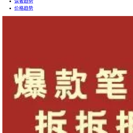
读者趋势
价格趋势