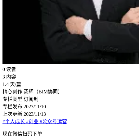
0
读者
3
内容
1.4
天/篇
精心创作
汤辉（BIM协同）
专栏类型
订阅制
专栏发布
2023/11/10
上次更新
2023/11/13
#个人成长
#创业
#公众号运营
现在
微信扫码
下单