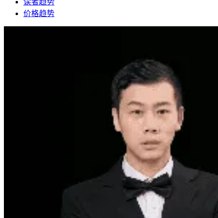
读者趋势
价格趋势