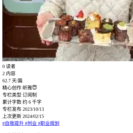
0
读者
2
内容
62.7
天/篇
精心创作
昕雅😇
专栏类型
订阅制
累计字数
约 6 千字
专栏发布
2023/10/13
上次更新
2024/02/15
#自我提升
#创业
#职业规划