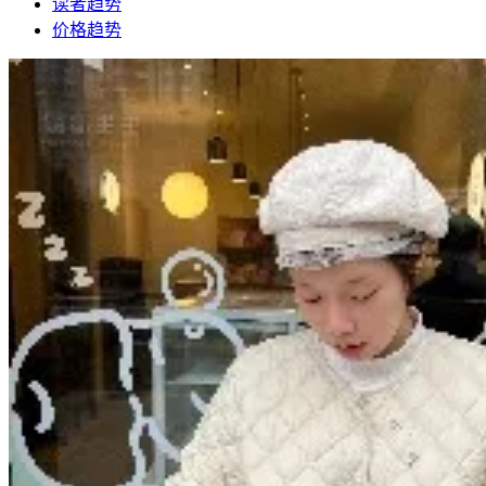
读者趋势
价格趋势