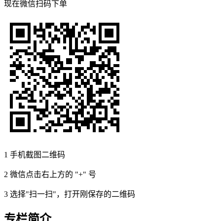
现在
微信扫码
下单
1
手机截图二维码
2
微信点击右上方的 "+" 号
3
选择"扫一扫"，打开刚保存的二维码
专栏简介