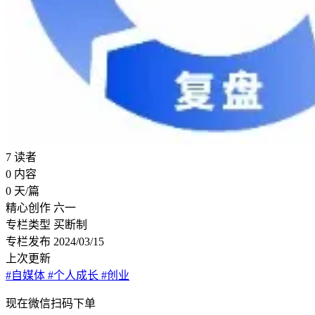
7
读者
0
内容
0
天/篇
精心创作
六一
专栏类型
买断制
专栏发布
2024/03/15
上次更新
#自媒体
#个人成长
#创业
现在
微信扫码
下单