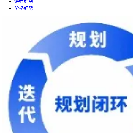
读者趋势
价格趋势