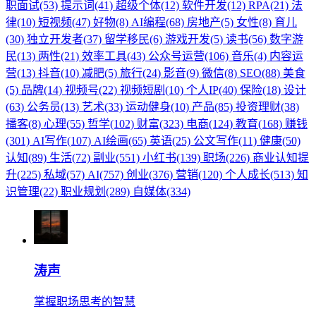
职面试(53)
提示词(41)
超级个体(12)
软件开发(12)
RPA(21)
法
律(10)
短视频(47)
好物(8)
AI编程(68)
房地产(5)
女性(8)
育儿
(30)
独立开发者(37)
留学移民(6)
游戏开发(5)
读书(56)
数字游
民(13)
两性(21)
效率工具(43)
公众号运营(106)
音乐(4)
内容运
营(13)
抖音(10)
减肥(5)
旅行(24)
影音(9)
微信(8)
SEO(88)
美食
(5)
品牌(14)
视频号(22)
视频短剧(10)
个人IP(40)
保险(18)
设计
(63)
公务员(13)
艺术(33)
运动健身(10)
产品(85)
投资理财(38)
播客(8)
心理(55)
哲学(102)
财富(323)
电商(124)
教育(168)
赚钱
(301)
AI写作(107)
AI绘画(65)
英语(25)
公文写作(11)
健康(50)
认知(89)
生活(72)
副业(551)
小红书(139)
职场(226)
商业认知提
升(225)
私域(57)
AI(757)
创业(376)
营销(120)
个人成长(513)
知
识管理(22)
职业规划(289)
自媒体(334)
涛声
掌握职场思考的智慧