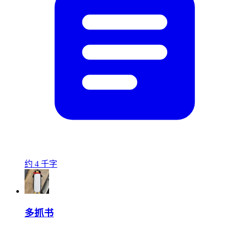
约 4 千字
多抓书