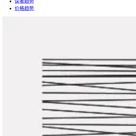
读者趋势
价格趋势