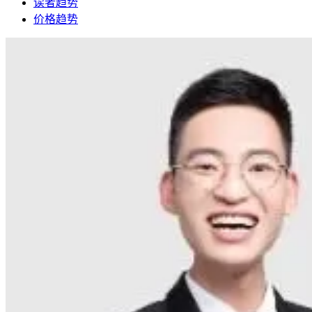
读者趋势
价格趋势