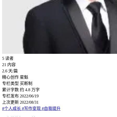
5
读者
21
内容
2.6
天/篇
精心创作
星魁
专栏类型
买断制
累计字数
约 4.8 万字
专栏发布
2022/06/19
上次更新
2022/08/31
#个人成长
#写作变现
#自我提升