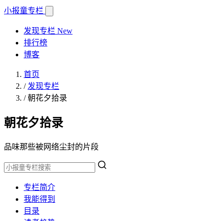
小报童
专栏
发现专栏
New
排行榜
博客
首页
/
发现专栏
/
朝花夕拾录
朝花夕拾录
品味那些被网络尘封的片段
专栏简介
我能得到
目录