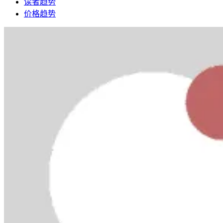
读者趋势
价格趋势