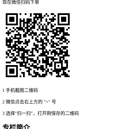
现在
微信扫码
下单
1
手机截图二维码
2
微信点击右上方的 "+" 号
3
选择"扫一扫"，打开刚保存的二维码
专栏简介