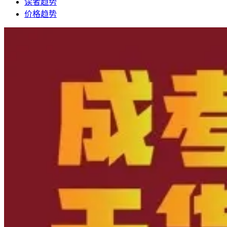
读者趋势
价格趋势