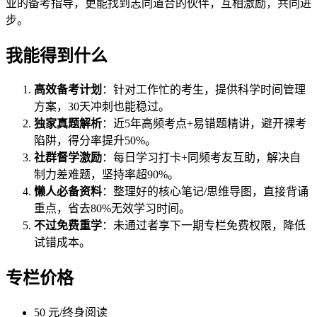
业的备考指导，更能找到志同道合的伙伴，互相激励，共同进
步。
我能得到什么
高效备考计划
：针对工作忙的考生，提供科学时间管理
方案，30天冲刺也能稳过。
独家真题解析
：近5年高频考点+易错题精讲，避开裸考
陷阱，得分率提升50%。
社群督学激励
：每日学习打卡+同频考友互助，解决自
制力差难题，坚持率超90%。
懒人必备资料
：整理好的核心笔记/思维导图，直接背诵
重点，省去80%无效学习时间。
不过免费重学
：未通过者享下一期专栏免费权限，降低
试错成本。
专栏价格
50 元/终身阅读