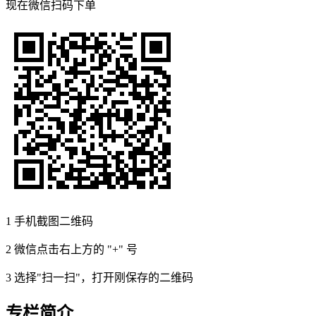
现在
微信扫码
下单
1
手机截图二维码
2
微信点击右上方的 "+" 号
3
选择"扫一扫"，打开刚保存的二维码
专栏简介