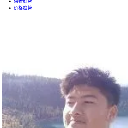
读者趋势
价格趋势