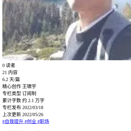
0
读者
21
内容
6.2
天/篇
精心创作
王啸宇
专栏类型
订阅制
累计字数
约 2.1 万字
专栏发布
2022/03/18
上次更新
2022/05/26
#自我提升
#创业
#职场