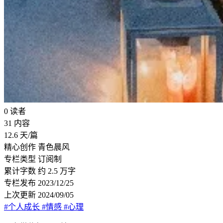
0
读者
31
内容
12.6
天/篇
精心创作
青色晨风
专栏类型
订阅制
累计字数
约 2.5 万字
专栏发布
2023/12/25
上次更新
2024/09/05
#个人成长
#情感
#心理