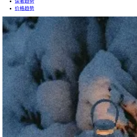
读者趋势
价格趋势