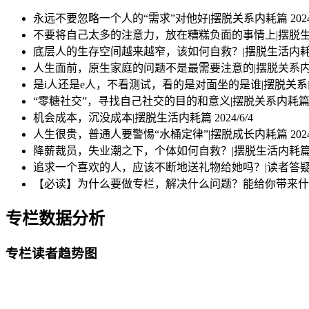
永远不要忽略一个人的“需求”对他好|摆脱关系内耗篇
202
不要将自己太多的注意力，放在糟糕负面的事情上|摆脱
底层人的生存空间越来越窄，该如何自救？|摆脱生活内
人生面前，原生家庭的问题不是最需要注意的|摆脱关系
是i人还是e人，不看测试，看的是对面坐的是谁|摆脱关
“零糖社交”，寻找自己社交的目的和意义|摆脱关系内耗
机会成本，沉没成本|摆脱生活内耗篇
2024/6/4
人生很贵，普通人要警惕“水桶定律”|摆脱成长内耗篇
202
降薪裁员，失业潮之下，个体如何自救？|摆脱生活内耗
追求一个喜欢的人，应该不断地送礼物给她吗？|读者答
【必读】为什么要做专栏，解决什么问题？能给你带来什
专栏数据分析
专栏读者趋势图