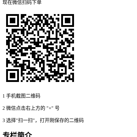
现在
微信扫码
下单
1
手机截图二维码
2
微信点击右上方的 "+" 号
3
选择"扫一扫"，打开刚保存的二维码
专栏简介