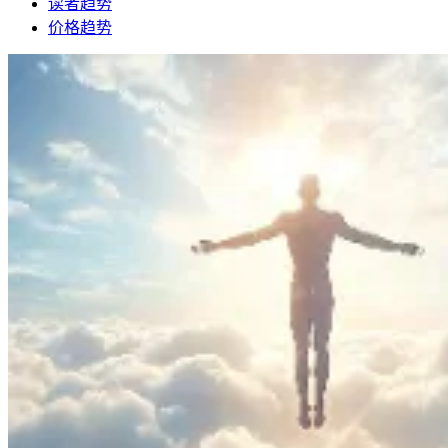
读者趋势
价格趋势