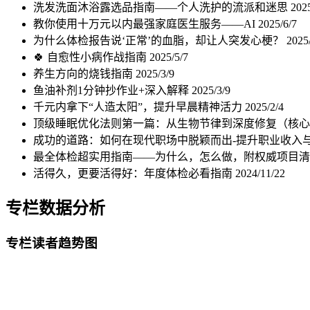
洗发洗面沐浴露选品指南——个人洗护的流派和迷思
202
教你使用十万元以内最强家庭医生服务——AI
2025/6/7
为什么体检报告说‘正常’的血脂，却让人突发心梗？
2025
🍀 自愈性小病作战指南
2025/5/7
养生方向的烧钱指南
2025/3/9
鱼油补剂1分钟抄作业+深入解释
2025/3/9
千元内拿下“人造太阳”，提升早晨精神活力
2025/2/4
顶级睡眠优化法则第一篇：从生物节律到深度修复（核
成功的道路：如何在现代职场中脱颖而出-提升职业收入
最全体检超实用指南——为什么，怎么做，附权威项目
活得久，更要活得好：年度体检必看指南
2024/11/22
专栏数据分析
专栏读者趋势图