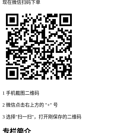
现在
微信扫码
下单
1
手机截图二维码
2
微信点击右上方的 "+" 号
3
选择"扫一扫"，打开刚保存的二维码
专栏简介