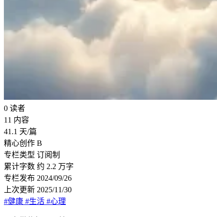
0
读者
11
内容
41.1
天/篇
精心创作
B
专栏类型
订阅制
累计字数
约 2.2 万字
专栏发布
2024/09/26
上次更新
2025/11/30
#健康
#生活
#心理