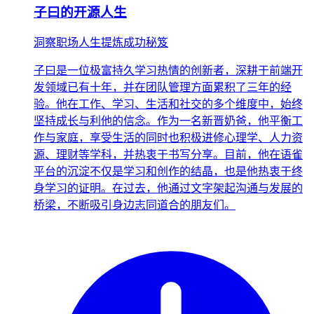
子曰的开源人生
洞察职场人生提炼成功秘笈
子曰是一位极富持久学习热情的创新者，深耕于前端开
发领域已有十年，并在团队管理方面累积了三年的经
验。他在工作、学习、生活和社交的多个维度中，始终
坚持成长与利他的信念。作为一名新晋奶爸，他平衡工
作与家庭，享受生活的同时也积极进修心理学、人力资
源、理财等学科，并热衷于书写分享。目前，他在语雀
平台的沉淀不仅是学习和创作的结晶，也是他热衷于终
身学习的证明。在过去，他通过文字架起沟通与发展的
桥梁，不断吸引身边志同道合的朋友们。