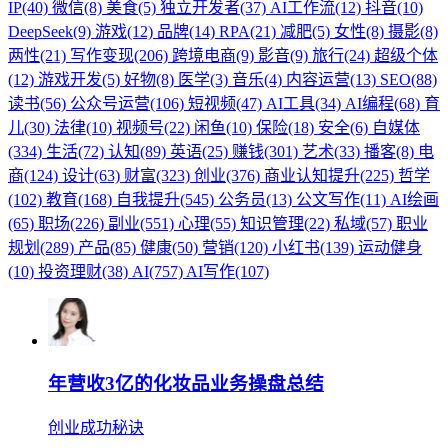
IP(40)
微信(8)
美食(5)
独立开发者(37)
AI工作流(12)
抖音(10)
DeepSeek(9)
游戏(12)
品牌(14)
RPA(21)
减肥(5)
女性(8)
摄影(8)
两性(21)
写作变现(206)
跨境电商(9)
影音(9)
旅行(24)
超级个体
(12)
游戏开发(5)
好物(8)
医学(3)
音乐(4)
内容运营(13)
SEO(88)
读书(56)
公众号运营(106)
短视频(47)
AI工具(34)
AI编程(68)
育
儿(30)
法律(10)
视频号(22)
闲鱼(10)
保险(18)
安全(6)
自媒体
(334)
生活(72)
认知(89)
英语(25)
赚钱(301)
艺术(33)
播客(8)
电
商(124)
设计(63)
财富(323)
创业(376)
商业认知提升(225)
哲学
(102)
教育(168)
自我提升(545)
公务员(13)
公文写作(11)
AI绘画
(65)
职场(226)
副业(551)
心理(55)
知识管理(22)
私域(57)
职业
规划(289)
产品(85)
健康(50)
营销(120)
小红书(139)
运动健身
(10)
投资理财(38)
AI(757)
AI写作(107)
年营收3亿的化妆品业务操盘总结
创业成功秘诀