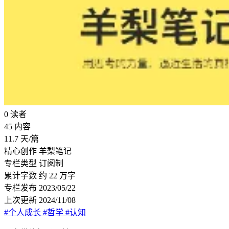
0
读者
45
内容
11.7
天/篇
精心创作
羊梨笔记
专栏类型
订阅制
累计字数
约 22 万字
专栏发布
2023/05/22
上次更新
2024/11/08
#个人成长
#哲学
#认知