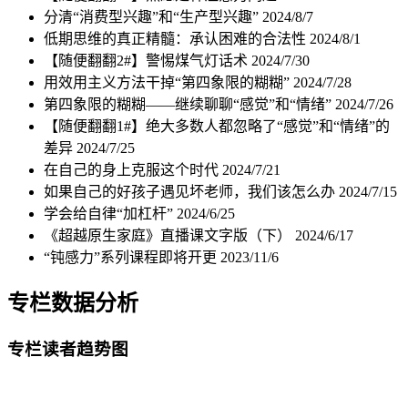
分清“消费型兴趣”和“生产型兴趣”
2024/8/7
低期思维的真正精髓：承认困难的合法性
2024/8/1
【随便翻翻2#】警惕煤气灯话术
2024/7/30
用效用主义方法干掉“第四象限的糊糊”
2024/7/28
第四象限的糊糊——继续聊聊“感觉”和“情绪”
2024/7/26
【随便翻翻1#】绝大多数人都忽略了“感觉”和“情绪”的
差异
2024/7/25
在自己的身上克服这个时代
2024/7/21
如果自己的好孩子遇见坏老师，我们该怎么办
2024/7/15
学会给自律“加杠杆”
2024/6/25
《超越原生家庭》直播课文字版（下）
2024/6/17
“钝感力”系列课程即将开更
2023/11/6
专栏数据分析
专栏读者趋势图