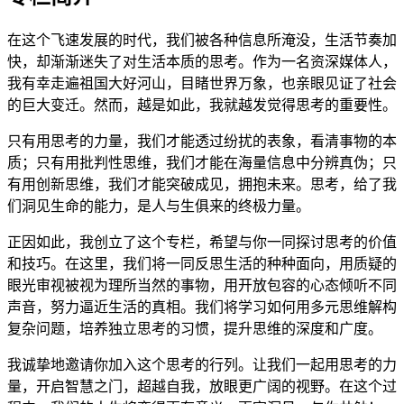
在这个飞速发展的时代，我们被各种信息所淹没，生活节奏加
快，却渐渐迷失了对生活本质的思考。作为一名资深媒体人，
我有幸走遍祖国大好河山，目睹世界万象，也亲眼见证了社会
的巨大变迁。然而，越是如此，我就越发觉得思考的重要性。
只有用思考的力量，我们才能透过纷扰的表象，看清事物的本
质；只有用批判性思维，我们才能在海量信息中分辨真伪；只
有用创新思维，我们才能突破成见，拥抱未来。思考，给了我
们洞见生命的能力，是人与生俱来的终极力量。
正因如此，我创立了这个专栏，希望与你一同探讨思考的价值
和技巧。在这里，我们将一同反思生活的种种面向，用质疑的
眼光审视被视为理所当然的事物，用开放包容的心态倾听不同
声音，努力逼近生活的真相。我们将学习如何用多元思维解构
复杂问题，培养独立思考的习惯，提升思维的深度和广度。
我诚挚地邀请你加入这个思考的行列。让我们一起用思考的力
量，开启智慧之门，超越自我，放眼更广阔的视野。在这个过