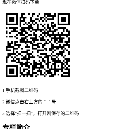
现在
微信扫码
下单
1
手机截图二维码
2
微信点击右上方的 "+" 号
3
选择"扫一扫"，打开刚保存的二维码
专栏简介