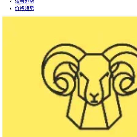
读者趋势
价格趋势