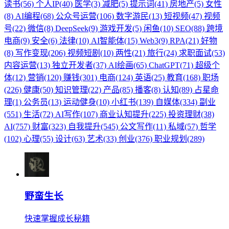
读书(56)
个人IP(40)
医学(3)
减肥(5)
提示词(41)
房地产(5)
女性
(8)
AI编程(68)
公众号运营(106)
数字游民(13)
短视频(47)
视频
号(22)
微信(8)
DeepSeek(9)
游戏开发(5)
闲鱼(10)
SEO(88)
跨境
电商(9)
安全(6)
法律(10)
AI智能体(15)
Web3(9)
RPA(21)
好物
(8)
写作变现(206)
视频短剧(10)
两性(21)
旅行(24)
求职面试(53)
内容运营(13)
独立开发者(37)
AI绘画(65)
ChatGPT(71)
超级个
体(12)
营销(120)
赚钱(301)
电商(124)
英语(25)
教育(168)
职场
(226)
健康(50)
知识管理(22)
产品(85)
播客(8)
认知(89)
占星命
理(1)
公务员(13)
运动健身(10)
小红书(139)
自媒体(334)
副业
(551)
生活(72)
AI写作(107)
商业认知提升(225)
投资理财(38)
AI(757)
财富(323)
自我提升(545)
公文写作(11)
私域(57)
哲学
(102)
心理(55)
设计(63)
艺术(33)
创业(376)
职业规划(289)
野蛮生长
快速掌握成长秘籍