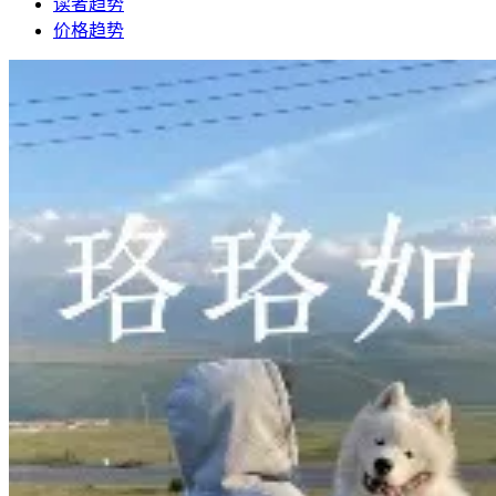
读者趋势
价格趋势