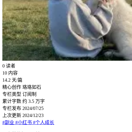
0
读者
10
内容
14.2
天/篇
精心创作
珞珞如石
专栏类型
订阅制
累计字数
约 3.5 万字
专栏发布
2024/07/25
上次更新
2024/12/23
#副业
#小红书
#个人成长