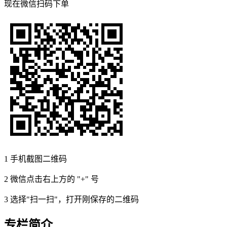
现在
微信扫码
下单
1
手机截图二维码
2
微信点击右上方的 "+" 号
3
选择"扫一扫"，打开刚保存的二维码
专栏简介