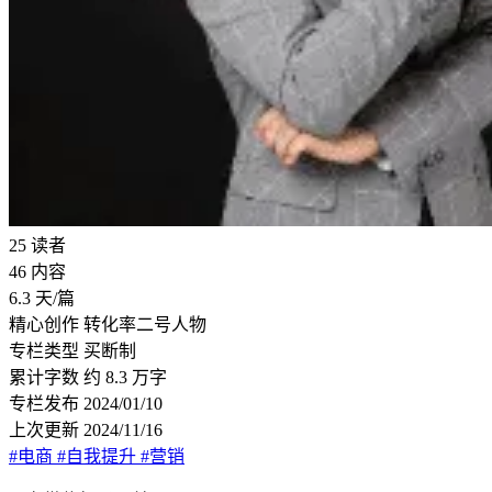
25
读者
46
内容
6.3
天/篇
精心创作
转化率二号人物
专栏类型
买断制
累计字数
约 8.3 万字
专栏发布
2024/01/10
上次更新
2024/11/16
#电商
#自我提升
#营销