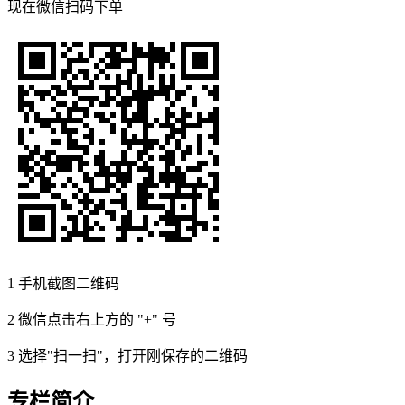
现在
微信扫码
下单
1
手机截图二维码
2
微信点击右上方的 "+" 号
3
选择"扫一扫"，打开刚保存的二维码
专栏简介