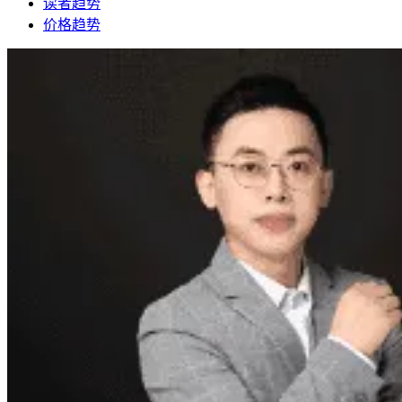
读者趋势
价格趋势