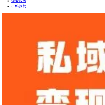
读者趋势
价格趋势