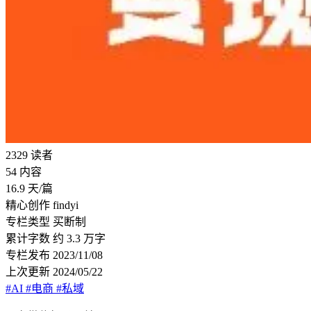
2329
读者
54
内容
16.9
天/篇
精心创作
findyi
专栏类型
买断制
累计字数
约 3.3 万字
专栏发布
2023/11/08
上次更新
2024/05/22
#AI
#电商
#私域