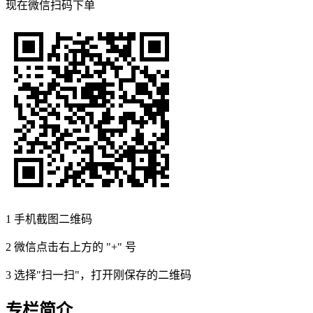
现在
微信扫码
下单
1
手机截图二维码
2
微信点击右上方的 "+" 号
3
选择"扫一扫"，打开刚保存的二维码
专栏简介