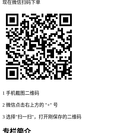
现在
微信扫码
下单
1
手机截图二维码
2
微信点击右上方的 "+" 号
3
选择"扫一扫"，打开刚保存的二维码
专栏简介