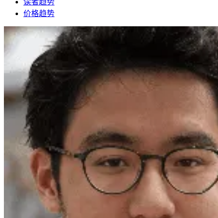
读者趋势
价格趋势