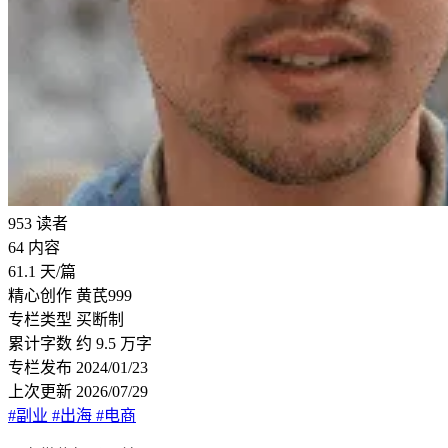
953
读者
64
内容
61.1
天/篇
精心创作
黄芪999
专栏类型
买断制
累计字数
约 9.5 万字
专栏发布
2024/01/23
上次更新
2026/07/29
#副业
#出海
#电商