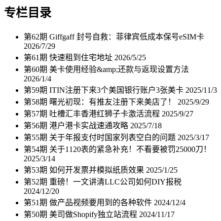
专栏目录
第62期 Giffgaff 封号自救：菲律宾低成本保号eSIM卡
2026/7/29
第61期 快速租到住宅地址
2026/5/25
第60期 美卡使用经验&amp;还款与返现设置方法
2026/1/4
第59期 ITIN注册下来3个美国银行账户3张美卡
2025/11/3
第58期 曙光初现：有推友注册下来美店了！
2025/9/29
第57期 吐槽汇丰香港红狮子卡激活流程
2025/9/27
第56期 港户港卡实战速通攻略
2025/7/18
第55期 关于年报支付时国家列表空白的问题
2025/3/17
第54期 关于1120表的紧急补充！不看要被罚25000刀！
2025/3/14
第53期 如何开发票并模拟纸质效果
2025/1/25
第52期 重磅！一文讲清LLC公司如何DIY报税
2024/12/20
第51期 做产品视频要用到的各种软件
2024/12/4
第50期 美司做Shopify独立站流程
2024/11/17