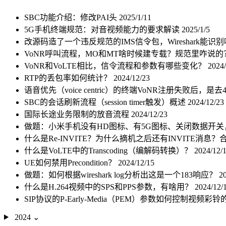
SBC功能介绍：修改PAI头
2025/1/11
5G手机终端规范：对音视频能力的要求解读
2025/1/5
改源码造了一个违反规范的IMS信令包，Wireshark能识
VoNR呼叫流程，MO和MT啥时候建专载？规范里咋说的？收
VoNR和VoLTE相比，信令流程和参数有哪些变化？
2024/
RTP的丢包率如何统计？
2024/12/23
语音优先（voice centric）的终端VoNR注册失败后，
SBC的会话刷新流程（session timer触发）概述
2024/12/23
国际长途业务限制的放音流程
2024/12/23
做题：小米手机没有HD图标、有5G图标、关闭数据开关，
什么是Re-INVITE？为什么摘机之后还有INVITE消息
什么是VoLTE中的Transcoding（编解码转换）？
2024/12/
UE如何禁用Precondition？
2024/12/15
做题：如何根据wireshark log分析出这是一个183响应？
2
什么是H.264视频中的SPS和PPS参数，有啥用？
2024/12/
SIP协议的P-Early-Media（PEM）参数如何控制视频彩
2024
⌄