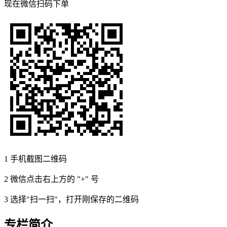
现在
微信扫码
下单
1
手机截图二维码
2
微信点击右上方的 "+" 号
3
选择"扫一扫"，打开刚保存的二维码
专栏简介