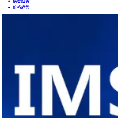
读者趋势
价格趋势