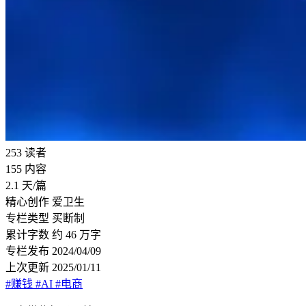
253
读者
155
内容
2.1
天/篇
精心创作
爱卫生
专栏类型
买断制
累计字数
约 46 万字
专栏发布
2024/04/09
上次更新
2025/01/11
#赚钱
#AI
#电商