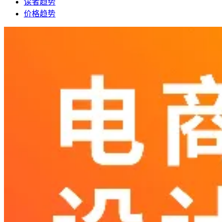
读者趋势
价格趋势