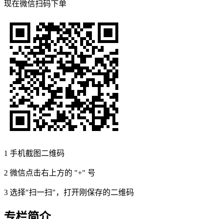
现在
微信扫码
下单
1
手机截图二维码
2
微信点击右上方的 "+" 号
3
选择"扫一扫"，打开刚保存的二维码
专栏简介