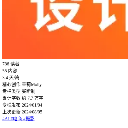
786
读者
55
内容
3.4
天/篇
精心创作
茉莉Molly
专栏类型
买断制
累计字数
约 7.7 万字
专栏发布
2024/01/04
上次更新
2024/08/05
#AI
#电商
#摄影