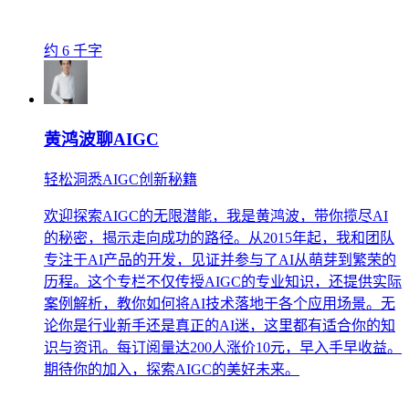
约 6 千字
黄鸿波聊AIGC
轻松洞悉AIGC创新秘籍
欢迎探索AIGC的无限潜能，我是黄鸿波，带你揽尽AI
的秘密，揭示走向成功的路径。从2015年起，我和团队
专注于AI产品的开发，见证并参与了AI从萌芽到繁荣的
历程。这个专栏不仅传授AIGC的专业知识，还提供实际
案例解析，教你如何将AI技术落地于各个应用场景。无
论你是行业新手还是真正的AI迷，这里都有适合你的知
识与资讯。每订阅量达200人涨价10元，早入手早收益。
期待你的加入，探索AIGC的美好未来。