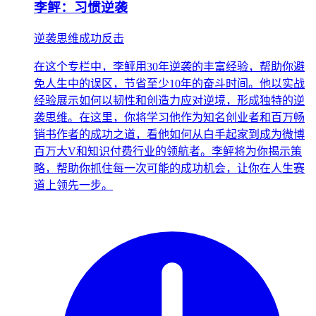
李鲆：习惯逆袭
逆袭思维成功反击
在这个专栏中，李鲆用30年逆袭的丰富经验，帮助你避
免人生中的误区，节省至少10年的奋斗时间。他以实战
经验展示如何以韧性和创造力应对逆境，形成独特的逆
袭思维。在这里，你将学习他作为知名创业者和百万畅
销书作者的成功之道，看他如何从白手起家到成为微博
百万大V和知识付费行业的领航者。李鲆将为你揭示策
略，帮助你抓住每一次可能的成功机会，让你在人生赛
道上领先一步。