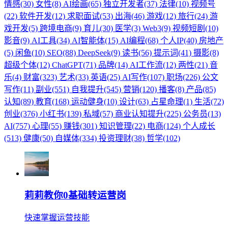
情感(30)
女性(8)
AI绘画(65)
独立开发者(37)
法律(10)
视频号
(22)
软件开发(12)
求职面试(53)
出海(46)
游戏(12)
旅行(24)
游
戏开发(5)
跨境电商(9)
育儿(30)
医学(3)
Web3(9)
视频短剧(10)
影音(9)
AI工具(34)
AI智能体(15)
AI编程(68)
个人IP(40)
房地产
(5)
闲鱼(10)
SEO(88)
DeepSeek(9)
读书(56)
提示词(41)
摄影(8)
超级个体(12)
ChatGPT(71)
品牌(14)
AI工作流(12)
两性(21)
音
乐(4)
财富(323)
艺术(33)
英语(25)
AI写作(107)
职场(226)
公文
写作(11)
副业(551)
自我提升(545)
营销(120)
播客(8)
产品(85)
认知(89)
教育(168)
运动健身(10)
设计(63)
占星命理(1)
生活(72)
创业(376)
小红书(139)
私域(57)
商业认知提升(225)
公务员(13)
AI(757)
心理(55)
赚钱(301)
知识管理(22)
电商(124)
个人成长
(513)
健康(50)
自媒体(334)
投资理财(38)
哲学(102)
莉莉教你0基础转运营岗
快速掌握运营技能