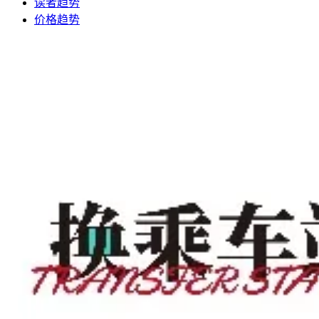
读者趋势
价格趋势