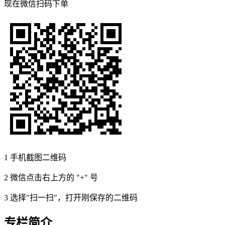
现在
微信扫码
下单
1
手机截图二维码
2
微信点击右上方的 "+" 号
3
选择"扫一扫"，打开刚保存的二维码
专栏简介