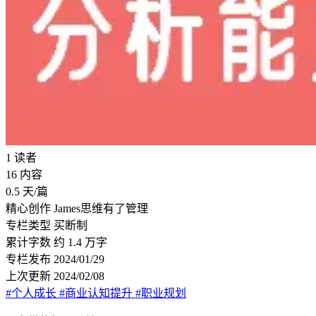
1
读者
16
内容
0.5
天/篇
精心创作
James思维有了管理
专栏类型
买断制
累计字数
约 1.4 万字
专栏发布
2024/01/29
上次更新
2024/02/08
#个人成长
#商业认知提升
#职业规划