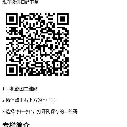
现在
微信扫码
下单
1
手机截图二维码
2
微信点击右上方的 "+" 号
3
选择"扫一扫"，打开刚保存的二维码
专栏简介