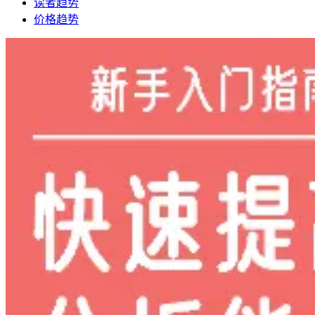
读者趋势
价格趋势