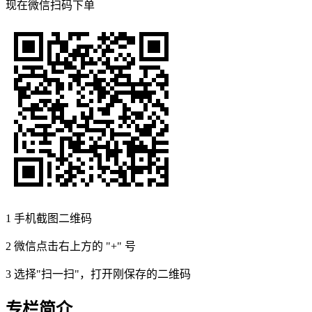
现在
微信扫码
下单
1
手机截图二维码
2
微信点击右上方的 "+" 号
3
选择"扫一扫"，打开刚保存的二维码
专栏简介