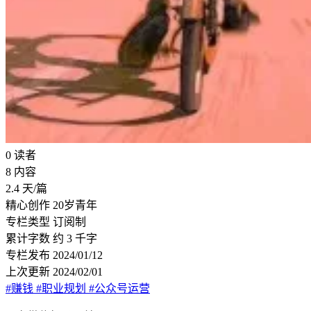
0
读者
8
内容
2.4
天/篇
精心创作
20岁青年
专栏类型
订阅制
累计字数
约 3 千字
专栏发布
2024/01/12
上次更新
2024/02/01
#赚钱
#职业规划
#公众号运营