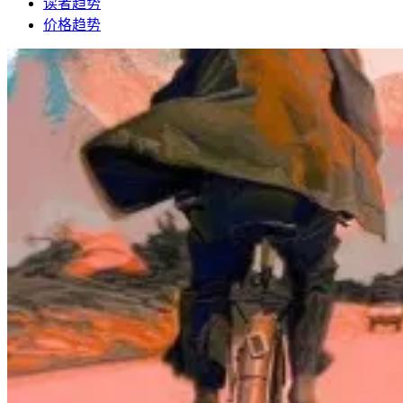
读者趋势
价格趋势