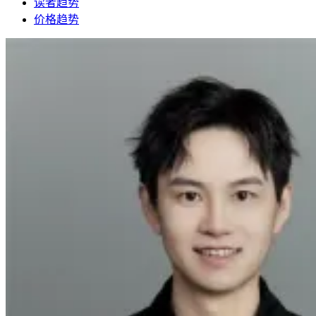
读者趋势
价格趋势