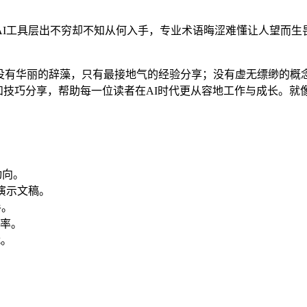
I工具层出不穷却不知从何入手，专业术语晦涩难懂让人望而生
里没有华丽的辞藻，只有最接地气的经验分享；没有虚无缥缈的概
具和技巧分享，帮助每一位读者在AI时代更从容地工作与成长。
动向。
演示文稿。
手。
效率。
代。