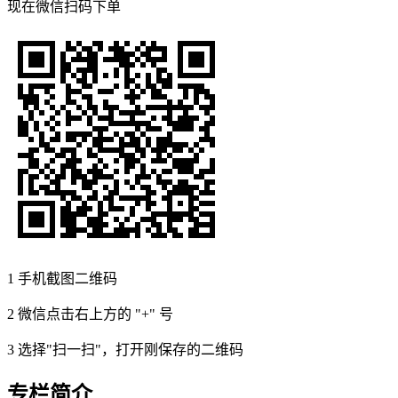
现在
微信扫码
下单
1
手机截图二维码
2
微信点击右上方的 "+" 号
3
选择"扫一扫"，打开刚保存的二维码
专栏简介