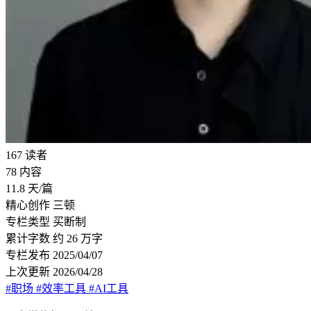
167
读者
78
内容
11.8
天/篇
精心创作
三顿
专栏类型
买断制
累计字数
约 26 万字
专栏发布
2025/04/07
上次更新
2026/04/28
#职场
#效率工具
#AI工具