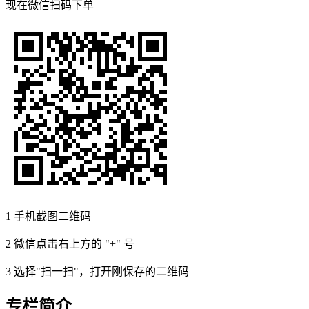
现在
微信扫码
下单
1
手机截图二维码
2
微信点击右上方的 "+" 号
3
选择"扫一扫"，打开刚保存的二维码
专栏简介