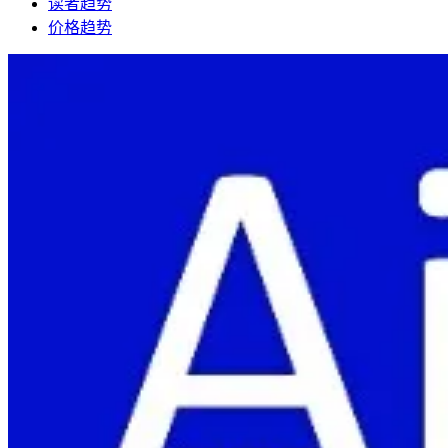
读者趋势
价格趋势