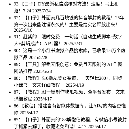
93:【口子】DY最新私信跳核对方法！速度！马上和
谐！7.24
2025/7/24
92：【口子】外面卖几百块钱的抖音解封的教程！25年
第一次出来能注销永久的！主要是给实名释放出来！
2025/6/16
91：赶紧的！限时免费！一句话（自动生成脚本+数字
人+剪辑成片）AI神器！
2025/5/31
90：这是一个小红书虚拟产品搜索库，已收录1.6万个虚
拟产品
2025/5/28
89：【工具】解锁无限创意：免费且无限制的 AI 作图
网站推荐
2025/5/28
88：【教程】头0撸Ai美女赛道，一天轻松200+，同步
小绿书，文末详细教程！
2025/4/19
87：【教程】AI一键制作吃瓜视频，全平台发布，文末
详细教程
2025/4/17
86:【教程】搭建自有智能体数据库，让AI写的内容更懂
你
2025/4/17
85：【口子】外面卖的188解徽信教程，有微信小号被封
了抓紧去解了，收藏避免和谐！4.17
2025/4/17