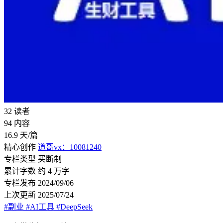
32
读者
94
内容
16.9
天/篇
精心创作
道哥vx：10081240
专栏类型
买断制
累计字数
约 4 万字
专栏发布
2024/09/06
上次更新
2025/07/24
#副业
#AI工具
#DeepSeek