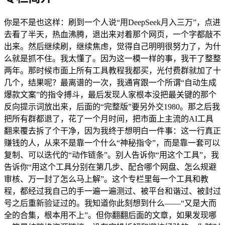
你是不是也这样：刷到一个人说“用DeepSeek月入三万”，点进
去看了半天，热血沸腾，退出来对着那个网页，一个字都敲不
出来。然后继续刷，继续焦虑，觉得自己明明很努力了，为什
么就是抓不住。我太懂了。因为这一模一样的事，我干了整整
两年。那时候市面上所有工具教程我都买，光付费群就加了十
几个，结果呢？最离谱的一次，我通宵跟一个所谓“自动生成
爆款文案”的指令搏斗，最后发现人家根本没把最关键的那个
反向提示词放出来，后面的“完整版”要另外交1980。那之后我
把所有群都退了，花了一个月时间，把市面上主流的AI工具
翻来覆去拆了个干净，因为我终于想明白一件事：这一行真正
赚钱的人，从来不是靠一个什么“神秘指令”，而是靠一套可以
复制、可以迭代的“动作链条”。别人告诉你“用这个工具”，我
告诉你“用这个工具分别在第几步、配合哪个网盘、怎么规避
审核、万一封了怎么马上解”。这个专栏里每一个工具和教
程，都经过我自己的手一遍一遍测过、被平台和谐过、被封过
号之后重新验证过的。我知道你此刻想到什么——“又是大而
全的合集，根本用不上”。但你翻翻后面的文章，如果发现哪