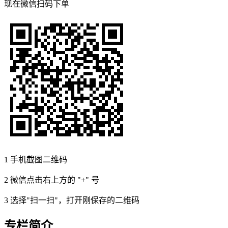
现在
微信扫码
下单
1
手机截图二维码
2
微信点击右上方的 "+" 号
3
选择"扫一扫"，打开刚保存的二维码
专栏简介