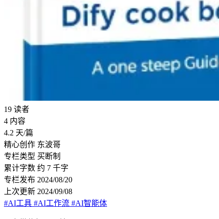
19
读者
4
内容
4.2
天/篇
精心创作
东波哥
专栏类型
买断制
累计字数
约 7 千字
专栏发布
2024/08/20
上次更新
2024/09/08
#AI工具
#AI工作流
#AI智能体