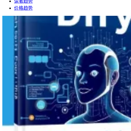
读者趋势
价格趋势