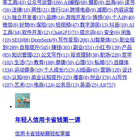
率工具(43)
公众号运营(106)
AI编程(68)
摄影(8)
出海(46)
读书
(56)
法律(10)
两性(21)
旅行(24)
跨境电商(9)
减肥(5)
内容运营
(13)
独立开发者(37)
品牌(14)
游戏开发(5)
情感(30)
个人IP(40)
微信(8)
好物(8)
保险(18)
短视频(47)
数字游民(13)
抖音(10)
AI
工具(34)
软件开发(12)
ChatGPT(71)
提示词(41)
安全(6)
闲鱼
(10)
SEO(88)
DeepSeek(9)
写作变现(206)
AI智能体(15)
职业规
划(289)
自我提升(545)
赚钱(301)
副业(551)
小红书(139)
产品
(85)
知识管理(22)
公文写作(11)
投资理财(38)
职场(226)
哲学
(102)
生活(72)
教育(168)
健康(50)
心理(55)
私域(57)
自媒体
(334)
运动健身(10)
个人成长(513)
AI绘画(65)
营销(120)
设计
(63)
认知(89)
商业认知提升(225)
播客(8)
创业(376)
AI写作
(107)
艺术(33)
电商(124)
公务员(13)
英语(25)
AI(757)
年轻人信用卡省钱第一课
信用卡省钱秘籍轻松掌握