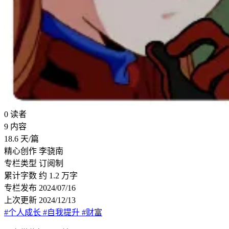
0
读者
9
内容
18.6
天/篇
精心创作
李骁南
专栏类型
订阅制
累计字数
约 1.2 万字
专栏发布
2024/07/16
上次更新
2024/12/13
#个人成长
#自我提升
#财富