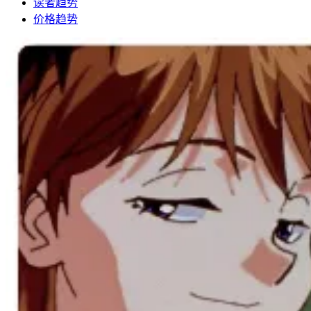
读者趋势
价格趋势