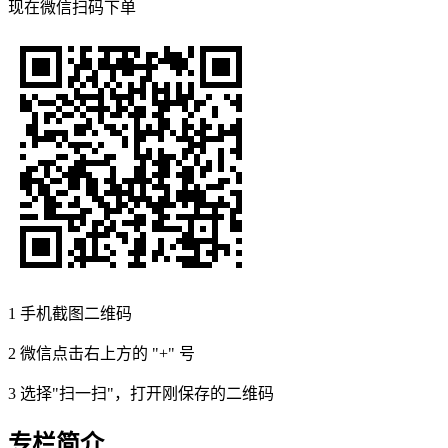
现在
微信扫码
下单
1
手机截图二维码
2
微信点击右上方的 "+" 号
3
选择"扫一扫"，打开刚保存的二维码
专栏简介